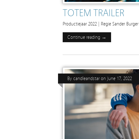
TOTEM TRAILER
Productiejaar 2022 | Regie Sander Burger 
Continue reading →
By
candleandstar
on
June 17, 2022