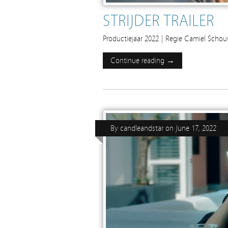
STRIJDER TRAILER
Productiejaar 2022 | Regie Camiel Schouwe
Continue reading →
By
candleandstar
on
June 17, 2022