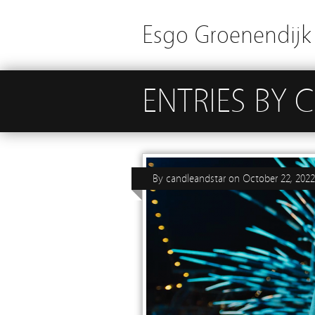
Esgo Groenendijk 
ENTRIES BY
By
candleandstar
on
October 22, 2022